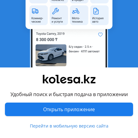
неактуальным.
Город
Алматы, Алматинская
область
Состояние
Б/y
Оригинальность
Оригинал
Возможна рассрочка или
Да
кредит
Есть доставка
Да
Подходит на авто
Удобный поиск и быстрая подача в приложении
Mitsubishi Pajero
Открыть приложение
2011 - 2015 4 поколение рестайлинг (V8xW/V9xW), 2006 -
2011 4 поколение (V8xW/V9xW)
Перейти в мобильную версию сайта
Комментарий продавца