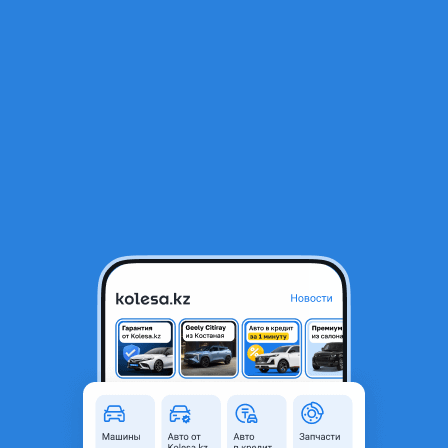
RU
Открыть приложение
В начало
1
/
2
На Mitsubishi Pajero IV — Крыло.
50 000 ₸
Объявление находится в архиве и может быть