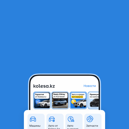
RU
Открыть приложение
1
/
5
Камеру 360 новая в хорошем качестве!
25 000 ₸
Город
Алматы, Алматинская