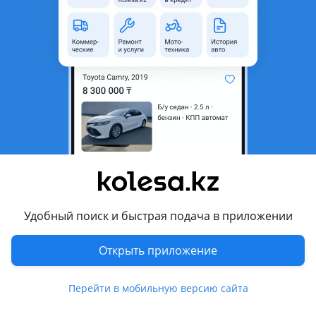
область
Состояние
Новая
Комментарий продавца
Продам новую камеру 360 на ваш автомобиль!
Камера в хорошем качестве так и в изображение высокого
качества 1080
На фотографиях есть описание!
Камера осталась одна с регулировкой!
Все вопросы по Телефону указанному в объявление!
Г Алматы
Удобный поиск и быстрая подача в приложении
Перевести
Открыть приложение
Другие объявления продавца
ᎥᶫᵒᵛᵉRuSlaNᵧₒᵤ
Перейти в мобильную версию сайта