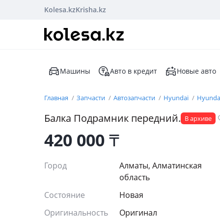
Kolesa.kz
Krisha.kz
Машины
Авто в кредит
Новые авто
Главная
Запчасти
Автозапчасти
Hyundai
Hyundai
Балка Подрамник передний.
В архиве
420 000
₸
Город
Алматы, Алматинская
область
Состояние
Новая
Оригинальность
Оригинал