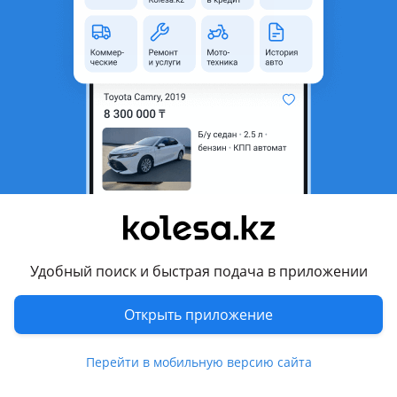
область
Состояние
Б/y
Оригинальность
Оригинал
Есть доставка
Да
Комментарий продавца
Бампер передний в сборе М paler
Перевести
Другие объявления продавца
Удобный поиск и быстрая подача в приложении
Макс
Открыть приложение
Запчасти
Перейти в мобильную версию сайта
Автозапчасти
30