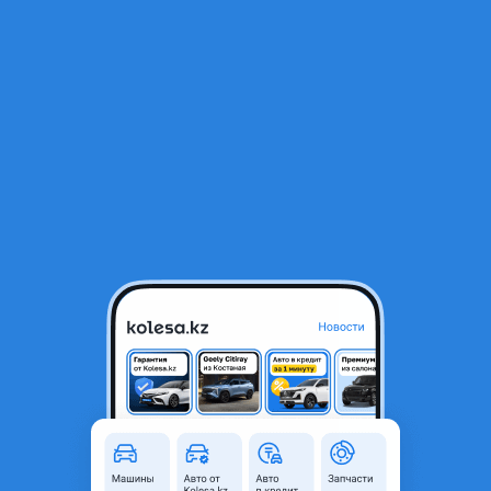
RU
Открыть приложение
В начало
1
/
2
Бампер
500 000 ₸
Город
Шымкент, Туркестанская