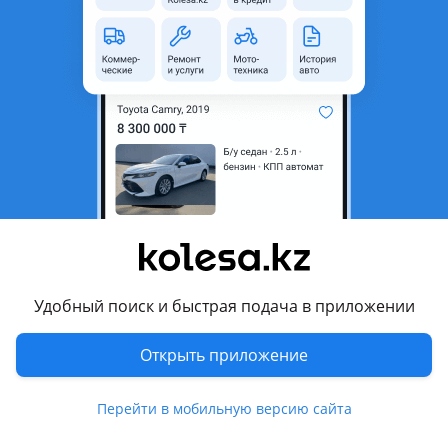
неактуальным.
Город
Алматы, Алматинская
область
Состояние
Новая
Оригинальность
Оригинал
Есть доставка
Да
Подходит на авто
Lexus ES 250
Удобный поиск и быстрая подача в приложении
2012 - 2015 6 поколение (V6), 2015 - 2018 6 поколение
рестайлинг (V6), 2018 - н.в. 7 поколение (Z10/A10/H10), 2009
- 2012 5 поколение рестайлинг (V4)
Открыть приложение
Комментарий продавца
Перейти в мобильную версию сайта
При покупке уточняйте цену!