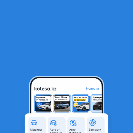
RU
Открыть приложение
В начало
1
/
2
Бампер Фары Решотки в Сборе ес 2015-2018 комплект тюнинг
100 000 ₸
Объявление находится в архиве и может быть