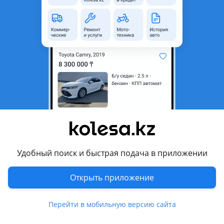
неактуальным.
Город
Алматы, Алматинская
область
Поколение
2019 - н.в. 8 поколение
(DN8)
Кузов
Седан
Объем двигателя, л
2.5 (бензин)
Пробег
77 000 км
Коробка передач
Автомат
Привод
Передний привод
Удобный поиск и быстрая подача в приложении
Руль
Слева
Открыть приложение
Растаможен в Казахстане
Да
Перейти в мобильную версию сайта
Комментарий продавца