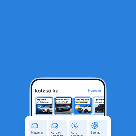
RU
Открыть приложение
1
/
18
Hyundai Sonata 2022 года
12 000 000 ₸
Объявление находится в архиве и может быть