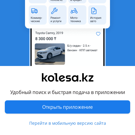
область
Состояние
Б/y
Оригинальность
Оригинал
Возможна рассрочка или
Да
кредит
Есть доставка
Да
Подходит на авто
Mazda 6
2018 - н.в. GJ [2-й рестайлинг] (GJ/GL), 2015 - 2018 GJ
рестайлинг (GJ/GL), 2012 - 2015 GJ (GJ/GL)
Удобный поиск и быстрая подача в приложении
Комментарий продавца
Открыть приложение
ЕСЛИ НЕ ДОЗВОНИЛИСЬ, ПИШИТЕ.
Перейти в мобильную версию сайта
ДЛЯ ПОЛУЧНИЯ АКТУАЛЬНЫХ ЦЕН, ФОТО, ВИДЕО ДЕТАЛЕЙ.