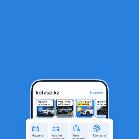
RU
Открыть приложение
1
/
3
ЗАДНИЙ БАМПЕР MAZDA 6 GJ
100 000 ₸
Город
Астана, Акмолинская