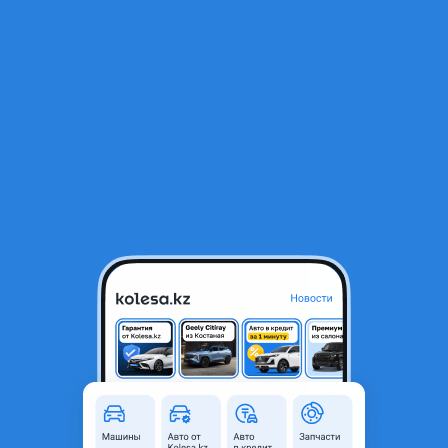
RU
Открыть приложение
1
/
8
Фара передний Hyundai Tucson 2016-2019 ORIGINAL
10 000 ₸
Объявление находится в архиве и может быть