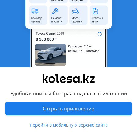
неактуальным.
Город
Алматы, Алматинская
область
Состояние
Новая
Оригинальность
Оригинал
Есть доставка
Да
Комментарий продавца
В продаже
Удобный поиск и быстрая подача в приложении
В дубликат/В оригинале
Открыть приложение
Имеются все запчасти на данную модель (Оригинал,
дубликаты)
Перейти в мобильную версию сайта