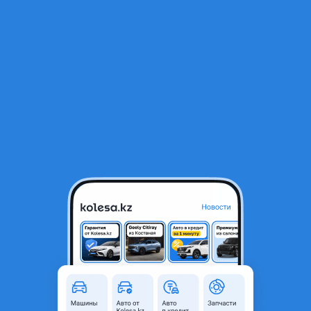
RU
Открыть приложение
1
/
6
Цилиндр сцепления рабочий
10 000 ₸
Город
Алматы, Алматинская