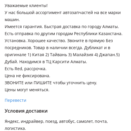
2006 - 2009 1 поколение рестайлинг (S50), 2002 - 2006 1
Уважаемые клиенты!
поколение (S50)
У нас большой ассортимент автозапчастей на все марки
машин.
Infiniti FX50
Имеется гарантия. Быстрая доставка по городу Алматы.
2011 - 2013 2 поколение рестайлинг (S51), 2008 - 2012 2
Есть отправка по другим городам Республики Казахстана.
поколение (S51)
Установка. Хорошее качество. Звоните в прямую Без
Infiniti G35
посредников. Товар в наличии всегда. Дубликат и в
2007 - 2014 4 поколение рестайлинг, 2002 - 2007 3
оригинале 1) Китая 2) Тайвань 3) Малайзия 4) Джапан.5)
поколение
Дубай. Находимся в ТЦ Карсити Алматы.
Есть Red, рассрочка.
Infiniti G37
Цена не фиксирована.
2007 - 2014 4 поколение рестайлинг
ЗВОНИТЕ или ПИШИТЕ чтобы уточнить цену.
Infiniti M35
Цены могут меняться.
2008 - 2010 Y50 рестайлинг, 2004 - 2008 Y50
Перевести
Infiniti M37
Условия доставки
2010 - 2014 Y51
Яндекс, индрайвер, поезд, автобус, самолет, почта,
Isuzu JIM
логистика.