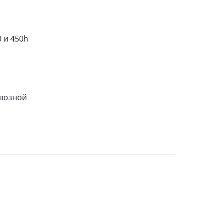
0 и 450h
ивозной