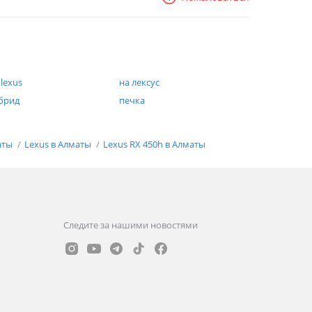
 lexus
на лексус
брид
печка
аты
Lexus в Алматы
Lexus RX 450h в Алматы
Следите за нашими новостями