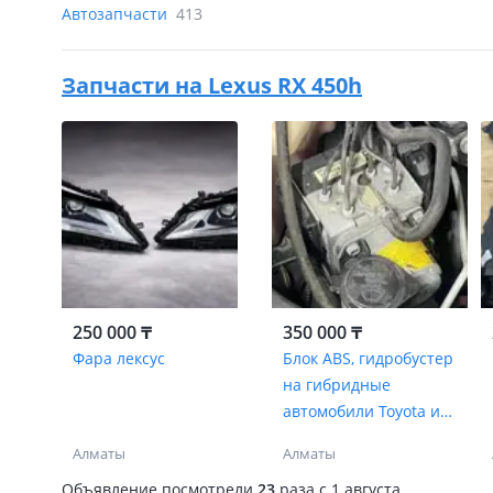
Автозапчасти
413
Запчасти на
Lexus RX 450h
250 000 ₸
350 000 ₸
Фара лексус
Блок ABS, гидробустер
на гибридные
автомобили Toyota и
Lexus
Алматы
Алматы
Объявление посмотрели
23
раза
c 1 августа