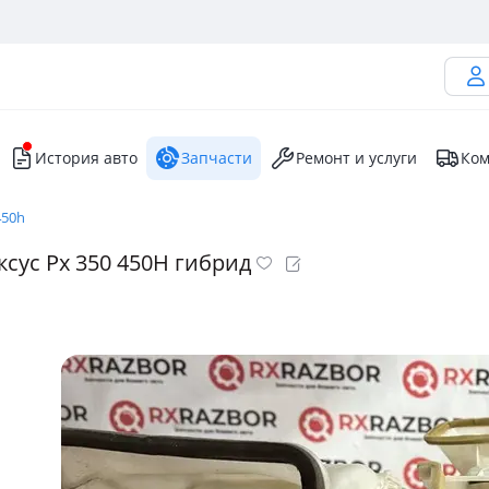
История авто
Запчасти
Ремонт и услуги
Ком
450h
ксус Рх 350 450H гибрид