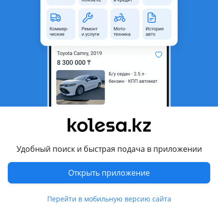
неактуальным.
Город
Алматы, Алматинская
область
Состояние
Б/y
Оригинальность
Оригинал
Код запчасти
Star
Возможна рассрочка или
Да
кредит
Есть доставка
Да
Удобный поиск и быстрая подача в приложении
Подходит на авто
Открыть приложение
Toyota Alphard
Toyota Avalon
Перейти в мобильную версию сайта
Toyota Camry