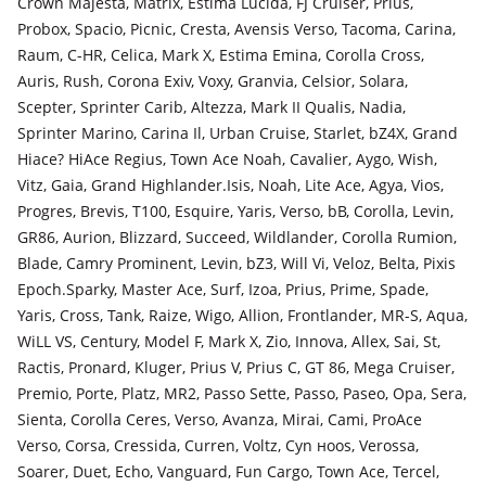
Crown Majesta, Matrix, Estima Lucida, FJ Cruiser, Prius,
Probox, Spacio, Picnic, Cresta, Avensis Verso, Tacoma, Carina,
Raum, C-HR, Celica, Mark X, Estima Emina, Corolla Cross,
Auris, Rush, Corona Exiv, Voxy, Granvia, Celsior, Solara,
Scepter, Sprinter Carib, Altezza, Mark II Qualis, Nadia,
Sprinter Marino, Carina Il, Urban Cruise, Starlet, bZ4X, Grand
Hiace? HiAce Regius, Town Ace Noah, Cavalier, Aygo, Wish,
Vitz, Gaia, Grand Highlander.Isis, Noah, Lite Ace, Agya, Vios,
Progres, Brevis, T100, Esquire, Yaris, Verso, bB, Corolla, Levin,
GR86, Aurion, Blizzard, Succeed, Wildlander, Corolla Rumion,
Blade, Camry Prominent, Levin, bZ3, Will Vi, Veloz, Belta, Pixis
Epoch.Sparky, Master Ace, Surf, Izoa, Prius, Prime, Spade,
Yaris, Cross, Tank, Raize, Wigo, Allion, Frontlander, MR-S, Aqua,
WiLL VS, Century, Model F, Mark X, Zio, Innova, Allex, Sai, St,
Ractis, Pronard, Kluger, Prius V, Prius C, GT 86, Mega Cruiser,
Premio, Porte, Platz, MR2, Passo Sette, Passo, Paseo, Opa, Sera,
Sienta, Corolla Ceres, Verso, Avanza, Mirai, Cami, ProAce
Verso, Corsa, Cressida, Curren, Voltz, Cyn ноos, Verossa,
Soarer, Duet, Echo, Vanguard, Fun Cargo, Town Ace, Tercel,