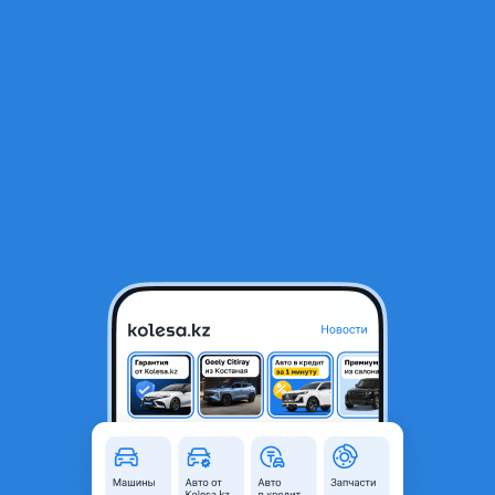
RU
Открыть приложение
1
/
4
Стартер для тойота
12 000 ₸
Объявление находится в архиве и может быть