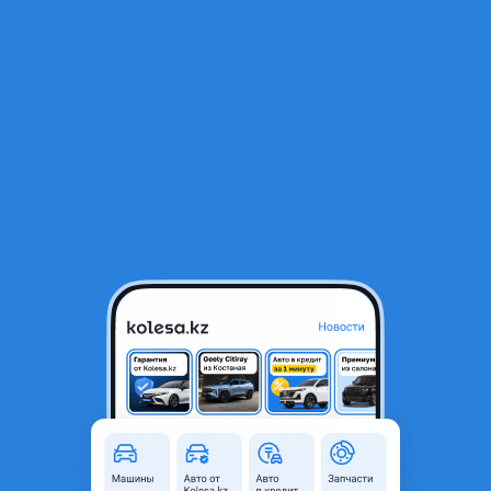
RU
Открыть приложение
1
/
3
Блок кнопок стеклоподьемников
80 000 ₸
Город
Алматы, Алматинская