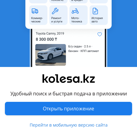
область
Состояние
Б/y
Оригинальность
Оригинал
Подходит на авто
Porsche Cayenne
2017 - н.в. 3 поколение (9YA)
Porsche Panamera
2020 - н.в. 971 рестайлинг, 2016 - 2020 971
Комментарий продавца
Удобный поиск и быстрая подача в приложении
Водительский блок кнопок стеклоподьемников
Открыть приложение
Новый
Cayenne E3
Перейти в мобильную версию сайта
Panamera 971