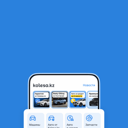
RU
Открыть приложение
1
/
7
Audi A6 2004 года
4 900 000 ₸
История авто
150 450 ₸
Ежемесячный платёж