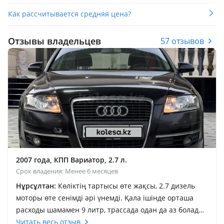
Как рассчитывается средняя цена?
Отзывы владельцев
57 отзывов
2007 года, КПП Вариатор, 2.7 л.
Срок владения: Менее 6 месяцев
Нұрсұлтан:
Көліктің тартысы өте жақсы, 2.7 дизель
моторы өте сенімді әрі үнемді. Қала ішінде орташа
расходы шамамен 9 литр, трассада одан да аз болады.
Өзіме қатты ұнаған көлік болды. Уақытында
Читать весь отзыв