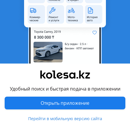
область
Состояние
Б/y
Сезонность
Шипованные
Ширина
185 мм
Высота профиля
60
Диаметр
R15
Комментарий продавца
Комплект шипованных шин Cordiant. Отьездил только
один сезон. Протектор почти как новый. Все шипы на
Удобный поиск и быстрая подача в приложении
месте.
Перевести
Открыть приложение
4 августа 2026 г.
Пожаловаться
Перейти в мобильную версию сайта
© 2006 — 2026 АО Колеса