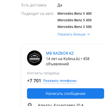
Есть доставка
Да
Подходит на авто
Mercedes-Benz S 400
Mercedes-Benz S 450
Mercedes-Benz S 500
Mercedes-Benz S 550
Показать больше
Mercedes-Benz S 63
AMG
2017 - 2020
MB RAZBOR KZ
W222/C217/A217
14 лет на Kolesa.kz • 458
рестайлинг
объявлений
Mercedes-Benz S 65
Контакты продавца
AMG
2013 - 2017
+7 701
Показать телефоны
W222/C217/A217
2017 - 2020
Написать сообщение
W222/C217/A217
рестайлинг
Алматы, Казакпаева 20 А