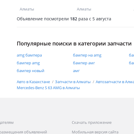
Алматы
Алматы
Объявление посмотрели
182
раза
c 5 августа
Популярные поиски в категории запчасти
amg бампера
бампер на amg
ба
бампер amg
бампер амг
ба
бампер новый
амг
Авто в Казахстане
Запчасти в Алматы
Автозапчасти в Алм
Mercedes-Benz S 63 AMG в Алматы
дателям
Скачать приложение
 размещения объявлений
Мобильная версия сайта