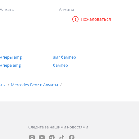
Алматы
Алматы
Пожаловаться
мперы amg
амг бампер
мпера amg
бампер
аты
Mercedes-Benz в Алматы
Следите за нашими новостями