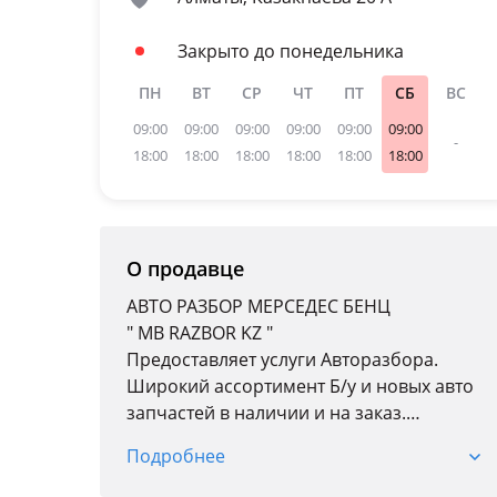
Mercedes-Benz S 560
Закрыто до понедельника
ПН
ВТ
СР
ЧТ
ПТ
СБ
ВС
09:00
09:00
09:00
09:00
09:00
09:00
-
18:00
18:00
18:00
18:00
18:00
18:00
О продавце
АВТО РАЗБОР МЕРСЕДЕС БЕНЦ
" MB RAZBOR KZ "
Предоставляет услуги Авторазбора.
Широкий ассортимент Б/у и новых авто
запчастей в наличии и на заказ.
На весь модельный ряд выше 2000 года.
Подробнее
Прямые поставки из наших складов с
Америки, Европы, Японии и ОАЭ.