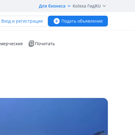
Для бизнеса
Kolesa Гид
RU
Вход и регистрация
Подать объявление
мерческие
Почитать