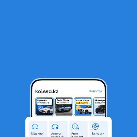
RU
Открыть приложение
1
/
3
Nissan Primera 1993 года
110 000 ₸
Объявление находится в архиве и может быть