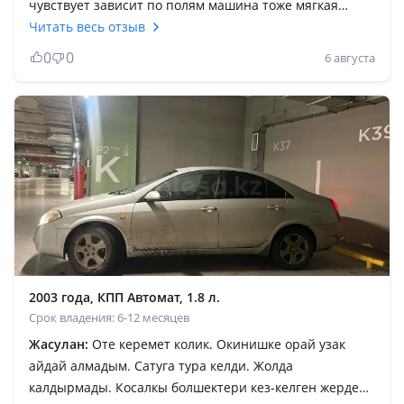
чувствует зависит по полям машина тоже мягкая
удобная не прыгает, обслуживание обходилось
Читать весь отзыв
примерное 200.000 не считая работы это по мелочам
0
0
6 августа
ходовка тормозная система ну и коробка ну и по
двигателю удивила машина конечно больше чем я
ожидал сравнит с приора то обслуживание дешевле
на много но тоже есть свои косяки потомучто машине
не мало лет А так для первой машины молодому
поколению самое то не жалко не в лес не по городу не
по трассе
2003 года, КПП Автомат, 1.8 л.
Срок владения: 6-12 месяцев
Жасулан:
Оте керемет колик. Окинишке орай узак
айдай алмадым. Сатуга тура келди. Жолда
калдырмады. Косалкы болшектери кез-келген жерде