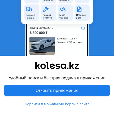
неактуальным.
Город
Тараз, Жамбылская область
Nissan
Модель
Primera
Год
1993 г.
Комментарий продавца
Авто на разбор
Перевести
Удобный поиск и быстрая подача в приложении
Другие объявления продавца
Открыть приложение
Абылайхан
Перейти в мобильную версию сайта
Запчасти