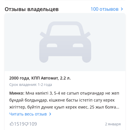
Отзывы владельцев
100 отзывов
2000 года, КПП Автомат, 2.2 л.
Срок владения: 1-2 года
Минко:
Мна көлікті 3, 5-4 ке сатып отырғандар не жеп
бұндай болдыңдар, кішкене басты істетіп сату керек
жігіттер, бүйтіп дүние қуып керек емес, 25 жыл болған
көлікті бұндай бағаға сатып ұялу керек, Ақша
Читать весь отзыв
жетпегенен емес ішім ашығанан жазып отырм, осыдан
1519
109
2 января
3 ай бұрын жақсы Камри 25 3, 3 ке алғанмын ескі