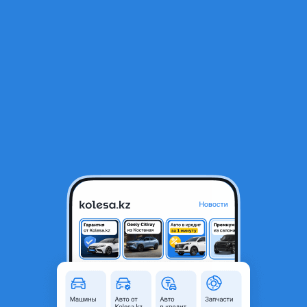
RU
Открыть приложение
1
/
8
Toyota Camry 1998 года
2 000 000 ₸
57 796 ₸
Ежемесячный платёж