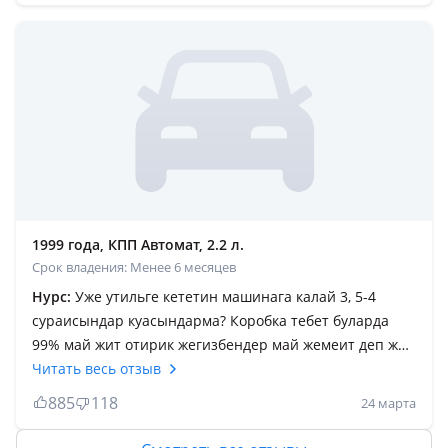
номермен пробег 221мың, ал сендер сатып отырган
өлдім дегенде 400 мыңға гаражда орысқа боятқан,
барып прибор мен ұрсам жылап жібересіңдер, матор 5
рет шашылып жиналған, хадовка полный китай, 40
мыңдық Андройд, багажды 2 рет ұрсан ғана жабылад,
кішкене ойланыңдар, әр нәрсенің өзінің бағасы
болады
1999 года, КПП Автомат, 2.2 л.
Срок владения: Менее 6 месяцев
Нурс:
Уже утильге кететин машинага калай 3, 5-4
сураисындар куасындарма? Коробка тебет буларда
99% май жит отирик жегизбендер май жемеит деп жит
конкретно! 4-5 рет боялган 15 астам хозяин болган
Читать весь отзыв
машина шротка уялмаи 3тен томен жок деитындерге
885
118
24 марта
аитарым не жеп акылды болдындар. Осы камриды
алам деп издеп жургендер сендерге аитарым канша