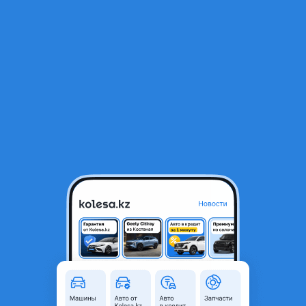
RU
Открыть приложение
1
/
3
Стекло двери Lexus ES 2018-2024 NEW ORIGINAL
10 000 ₸
Объявление находится в архиве и может быть