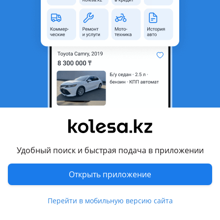
неактуальным.
Город
Алматы, Алматинская
область
Состояние
Новая
Оригинальность
Оригинал
Есть доставка
Да
Комментарий продавца
В продаже
Удобный поиск и быстрая подача в приложении
В дубликат/В оригинале
Открыть приложение
Имеются все запчасти на данную модель (Оригинал,
дубликаты)
Перейти в мобильную версию сайта