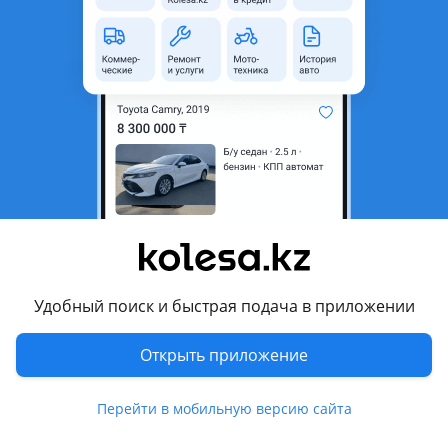
Город
Алматы, Алматинская
область
Состояние
Новая
Оригинальность
Оригинал
Есть доставка
Да
Подходит на авто
Hyundai Tucson
2023 - н.в. 4 поколение рестайлинг (NX4), 2020 - н.в. 4
поколение (NX4)
Удобный поиск и быстрая подача в приложении
Комментарий продавца
Открыть приложение
В продаже Накладка заднего бампера ромбик Hyundai
Tucson 2020-2024 NEW ORIGINAL
Перейти в мобильную версию сайта
В дубликат/В оригинале