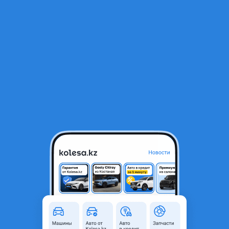
RU
Открыть приложение
1
/
8
Накладка заднего бампера ромбик Hyundai Tucson 2020-2024 NEW
ORIGINAL
38 000 ₸