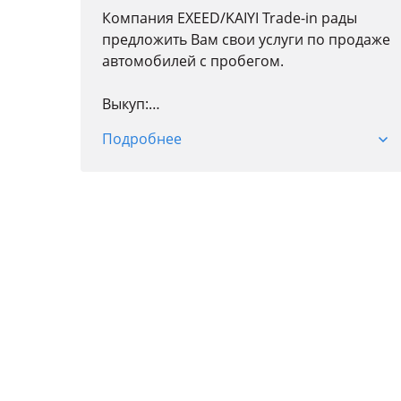
Компания EXEED/KAIYI Trade-in рады
предложить Вам свои услуги по продаже
автомобилей с пробегом.
Выкуп:
Процедура быстрой и выгодной
Подробнее
продажи авто. Когда Вам не нужно
самостоятельно искать клиента,
заниматься бумажной волокитой и
иметь риск быть обманутым.
Продажа:
Широкий модельный ряд различных
марок. Каждый автомобиль проходит
диагностику и проверку по
многочисленным параметрам. Вам не
нужно заниматься оформлением сделки,
мы сами подготовим все необходимые