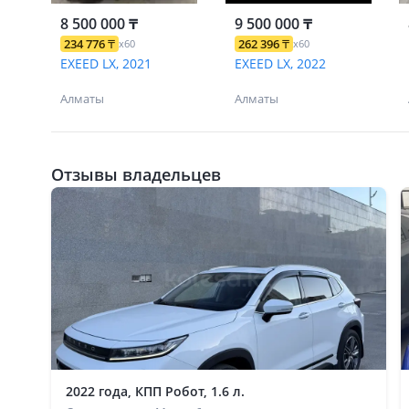
8 500 000 ₸
9 500 000 ₸
234 776
₸
262 396
₸
x60
x60
EXEED LX, 2021
EXEED LX, 2022
Алматы
Алматы
Отзывы владельцев
2022 года, КПП Робот, 1.6 л.