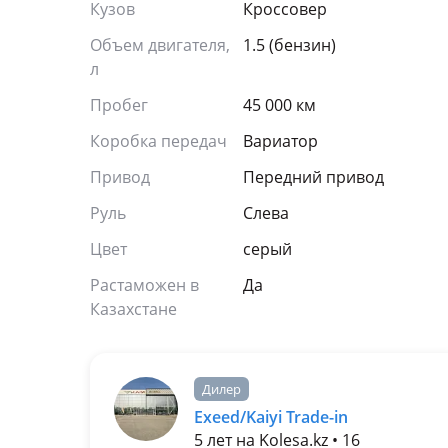
Кузов
Кроссовер
Объем двигателя,
1.5 (бензин)
л
Пробег
45 000 км
Коробка передач
Вариатор
Привод
Передний привод
Руль
Слева
Цвет
серый
Растаможен в
Да
Казахстане
Дилер
Exeed/Kaiyi Trade-in
5 лет на Kolesa.kz • 16