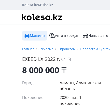
Kolesa.kz
Krisha.kz
Машины
Авто в кредит
Новые авто
Главная
Легковые
С пробегом
С пробегом Купить
EXEED
LX
2022
г.
8 000 000
₸
Город
Алматы, Алматинская
область
Поколение
2020 - н.в. 1
поколение