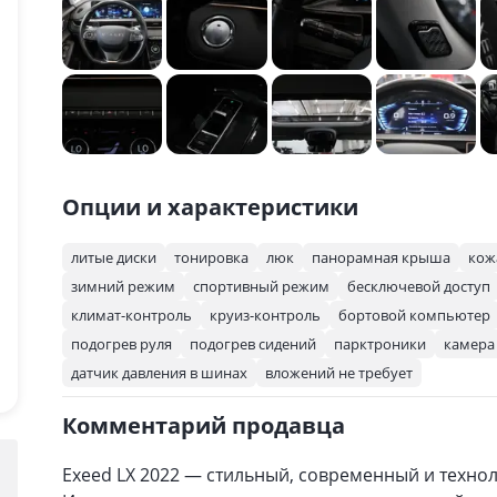
Опции и характеристики
литые диски
тонировка
люк
панорамная крыша
кож
зимний режим
спортивный режим
бесключевой доступ
климат-контроль
круиз-контроль
бортовой компьютер
подогрев руля
подогрев сидений
парктроники
камера 
датчик давления в шинах
вложений не требует
Комментарий продавца
Exeed LX 2022 — стильный, современный и техно