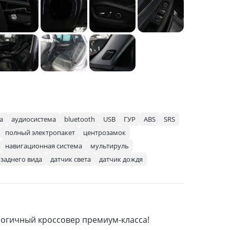
а
аудиосистема
bluetooth
USB
ГУР
ABS
SRS
полный электропакет
центрозамок
навигационная система
мультируль
заднего вида
датчик света
датчик дождя
логичный кроссовер премиум-класса!