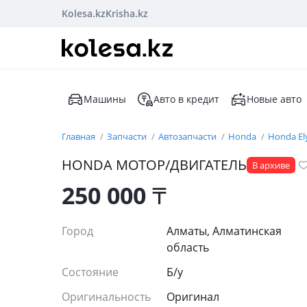
Kolesa.kz
Krisha.kz
Машины
Авто в кредит
Новые авто
Главная
Запчасти
Автозапчасти
Honda
Honda El
HONDA МОТОР/ДВИГАТЕЛЬ
В архиве
250 000
₸
Город
Алматы, Алматинская
область
Состояние
Б/y
Оригинальность
Оригинал