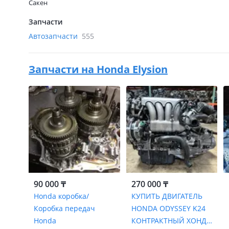
Сакен
Запчасти
Автозапчасти
555
Запчасти на
Honda Elysion
90 000 ₸
270 000 ₸
Honda коробка/
КУПИТЬ ДВИГАТЕЛЬ
Коробка передач
HONDA ODYSSEY K24
Honda
КОНТРАКТНЫЙ ХОНДА