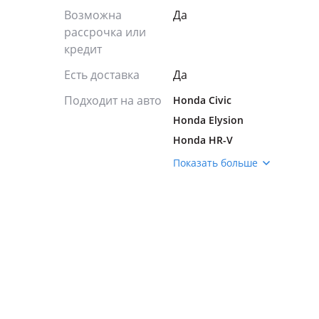
Возможна
Да
рассрочка или
кредит
Есть доставка
Да
Подходит на авто
Honda Civic
Honda Elysion
Honda HR-V
Honda Inspire
Показать больше
Honda NSX
Honda Orthia
Honda Pilot
Honda Shuttle
Honda Stepwgn
Honda Stream