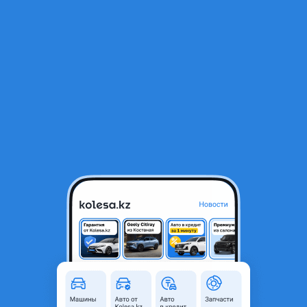
RU
Открыть приложение
1
/
3
Комплект форсунок на 2.4
24 000 ₸
Город
Алматы, Алматинская