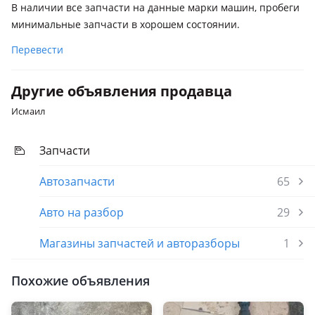
В наличии все запчасти на данные марки машин, пробеги
Toyota Land Cruiser Prado
минимальные запчасти в хорошем состоянии.
2002 - 2009 J120, 2009 - 2013 J150, 2013 - 2017 J150
рестайлинг
Перевести
Lexus LX 470
Другие объявления продавца
2002 - 2007 2 поколение рестайлинг (UZJ100), 1998 - 2002 2
поколение (UZJ100)
Исмаил
Lexus LX 570
2015 - н.в. 3 поколение [2-й рестайлинг] (J2), 2012 - 2015 3
Запчасти
поколение рестайлинг (J2), 2007 - 2012 3 поколение (J2)
Автозапчасти
65
Авто на разбор
29
Магазины запчастей и авторазборы
1
Похожие объявления