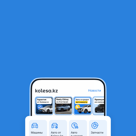
RU
Открыть приложение
В начало
1
/
2
Задний мост Toyota, Lexus
60 000 ₸
Город
Алматы, Алматинская