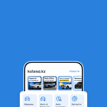
RU
Открыть приложение
1
/
12
Коврики для салона Toyota Land Cruiser 100/lx470
35 000 ₸
Объявление находится в архиве и может быть