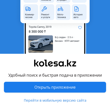
область
Состояние
Б/y
Оригинальность
Оригинал
Код запчасти
Wsx
Возможна рассрочка или
Да
кредит
Есть доставка
Да
Подходит на авто
Mazda 3
Удобный поиск и быстрая подача в приложении
Mazda 323
Открыть приложение
Mazda 6
Mazda 626
Перейти в мобильную версию сайта
Показать больше
Mazda Cronos