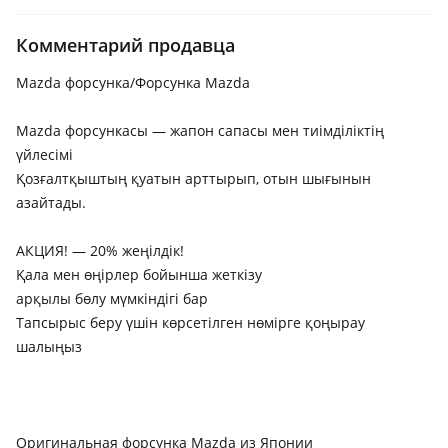
Mazda CX-7
Комментарий продавца
Mazda MPV
Mazda форсунка/Форсунка Mazda
Mazda Premacy
Mazda Tribute
Mazda форсункасы — жапон сапасы мен тиімділіктің
үйлесімі
Mazda Xedos 6
Қозғалтқыштың қуатын арттырып, отын шығынын
азайтады.
АКЦИЯ! — 20% жеңілдік!
Қала мен өңірлер бойынша жеткізу
арқылы бөлу мүмкіндігі бар
Тапсырыс беру үшін көрсетілген нөмірге қоңырау
шалыңыз
Оригинальная форсунка Mazda из Японии