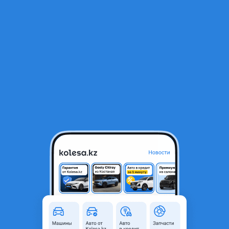
RU
Открыть приложение
В начало
1
/
2
Mazda форсунка/Форсунка Mazda
20 000 ₸
Город
Алматы, Алматинская