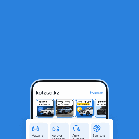
RU
Открыть приложение
1
/
6
Cordiant Snow Cross 2 195/55 R15 89T с шипами
25 000 ₸
Объявление находится в архиве и может быть