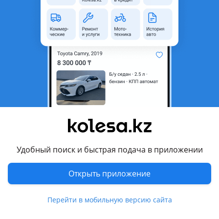
неактуальным.
Город
Кокшетау, Акмолинская
область
Состояние
Б/y
Сезонность
Зимние
Ширина
195 мм
Высота профиля
55
Диаметр
R15
Комментарий продавца
Удобный поиск и быстрая подача в приложении
Продам шины Cordiant Snow Cross 2 195/55 R15 89T с
Открыть приложение
шипами ездили один сезон, цена за одну шину
Перевести
Перейти в мобильную версию сайта