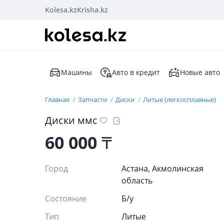
Kolesa.kz
Krisha.kz
Машины
Авто в кредит
Новые авто
Главная
Запчасти
Диски
Литые (легкосплавные)
Диски ммс
60 000
₸
Город
Астана, Акмолинская
область
Состояние
Б/y
Тип
Литые