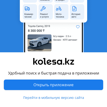
неактуальным.
Город
Алматы, Алматинская
область
Состояние
Новая
Оригинальность
Оригинал
Есть доставка
Да
Подходит на авто
Hyundai Sonata
Удобный поиск и быстрая подача в приложении
2019 - н.в. 8 поколение (DN8), 2023 - н.в. 8 поколение
рестайлинг
Открыть приложение
Комментарий продавца
Перейти в мобильную версию сайта
В продаже