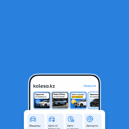
RU
Открыть приложение
1
/
16
Ручка двери (наружный) Hyundai Sonata 2020-2025 NEW ORIGINAL
10 000 ₸
Объявление находится в архиве и может быть