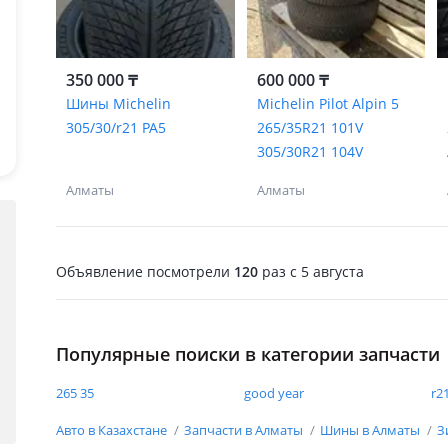
350 000 ₸
600 000 ₸
Шины Michelin
Michelin Pilot Alpin 5
305/30/r21 PA5
265/35R21 101V
305/30R21 104V
Алматы
Алматы
Объявление посмотрели
120
раз
c 5 августа
Популярные поиски в категории запчасти
265 35
good year
r2
Авто в Казахстане
Запчасти в Алматы
Шины в Алматы
З