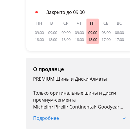
Закрыто до 09:00
ПН
ВТ
СР
ЧТ
ПТ
СБ
ВС
09:00
09:00
09:00
09:00
09:00
08:00
08:00
18:00
18:00
18:00
18:00
18:00
17:00
17:00
О продавце
PREMIUM Шины и Диски Алматы
Только оригинальные шины и диски
премиум-сегмента
Michelin• Pirelli• Continental• Goodyear
Новинки 2025 2026 года выпуска
Подробнее
Подбор для Mercedes-Benz, BMW, Range
Rover, Rolls-Royce, Bentley, Porsche, Zeekr