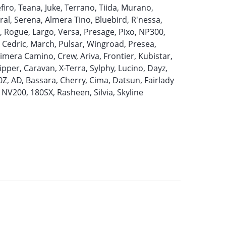
firo, Teana, Juke, Terrano, Tiida, Murano,
ral, Serena, Almera Tino, Bluebird, R'nessa,
ra, Rogue, Largo, Versa, Presage, Pixo, NP300,
, Cedric, March, Pulsar, Wingroad, Presea,
rimera Camino, Crew, Ariva, Frontier, Kubistar,
pper, Caravan, X-Terra, Sylphy, Lucino, Dayz,
Z, AD, Bassara, Cherry, Cima, Datsun, Fairlady
, NV200, 180SX, Rasheen, Silvia, Skyline