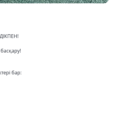
ЛДІКПЕН!
 басқару!
тері бар: