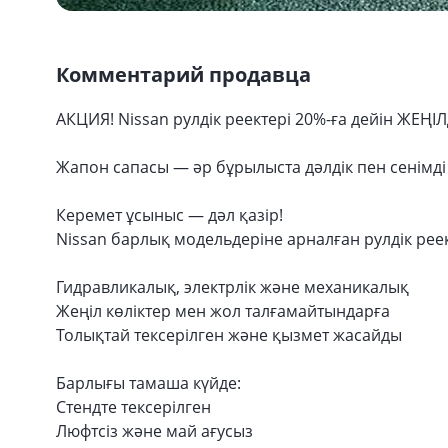
Комментарий продавца
АКЦИЯ! Nissan рулдік реектері 20%-ға дейін ЖЕҢІ
Жапон сапасы — әр бұрылыста дәлдік пен сенімді
Керемет ұсыныс — дәл қазір!
Nissan барлық модельдеріне арналған рулдік реек
Гидравликалық, электрлік және механикалық
Жеңіл көліктер мен жол талғамайтындарға
Толықтай тексерілген және қызмет жасайды
Барлығы тамаша күйде:
Стендте тексерілген
Люфтсіз және май ағусыз