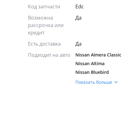
Код запчасти
Edc
Возможна
Да
рассрочка или
кредит
Есть доставка
Да
Подходит на авто
Nissan Almera Classic
Nissan Altima
Nissan Bluebird
Nissan Mistral
Показать больше
Nissan Note
Nissan Quest
Nissan R'nessa
Nissan Serena
Nissan Skyline
Nissan Sunny