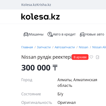
Kolesa.kz
Krisha.kz
Машины
Авто в кредит
Новые авто
Главная
Запчасти
Автозапчасти
Nissan
Nissan Al
Nissan рулдік реектері
В архиве
300 000
₸
Город
Алматы, Алматинская
область
Состояние
Б/y
Оригинальность
Оригинал