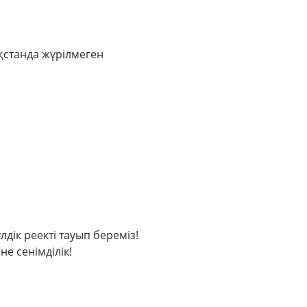
ақстанда жүрілмеген
лдік реекті тауып береміз!
не сенімділік!