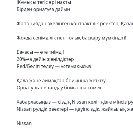
Жұмысы тегіс әрі нақты
Бірден орнатуға дайын
Жапониядан әкелінген контрактілік реектер, Қаз
Жолда сенімділік пен толық басқару мүмкіндігі!
Бағасы — өте тиімді!
20%-ға дейін жеңілдіктер
Red/Бөліп төлеу — үстемақысыз
Қала және аймақтар бойынша жеткізу
Орнату және таңдау бойынша көмек
Хабарласыңыз — сіздің Nissan көлігіңізге мінсіз ру
Nissan рулдік реектері — қауіпсіздік, жайлылық жә
Nissan