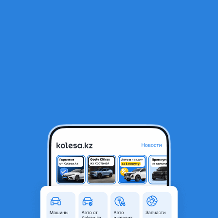
RU
Открыть приложение
В начало
1
/
2
Фонарь
1 000 ₸
Город
Алматы, Алматинская