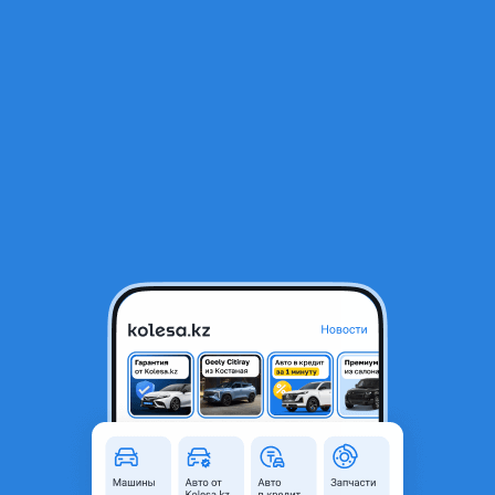
RU
Открыть приложение
В начало
1
/
2
Стекло лобовое (Обогрев полный/Две камеры/Датчик дождя/
Молдинг) TANK 300
119 550 ₸