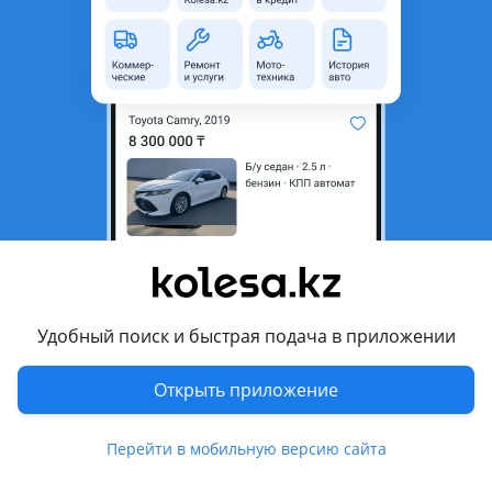
Город
Павлодар, Павлодарская
область
Состояние
Новая
Комментарий продавца
Стекло лобовое (Обогрев полный/Две камеры/Датчик
дождя/Молдинг) TANK 300 21
Перевести
Другие объявления продавца
Автотрейд
Удобный поиск и быстрая подача в приложении
Открыть приложение
Запчасти
Автозапчасти
15769
Перейти в мобильную версию сайта