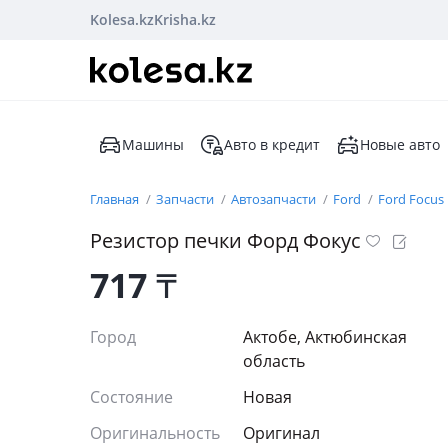
Kolesa.kz
Krisha.kz
Машины
Авто в кредит
Новые авто
Главная
Запчасти
Автозапчасти
Ford
Ford Focus
Резистор печки Форд Фокус
717
₸
Город
Актобе, Актюбинская
область
Состояние
Новая
Оригинальность
Оригинал