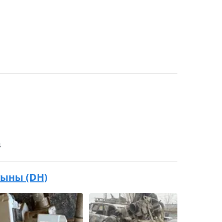
4
буыны (DH)