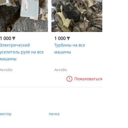
1 000 ₸
1 000 ₸
Электрический
Турбины на все
уселитель руля на все
машины
машины
Актобе
Актобе
Пожаловаться
зистор
печка