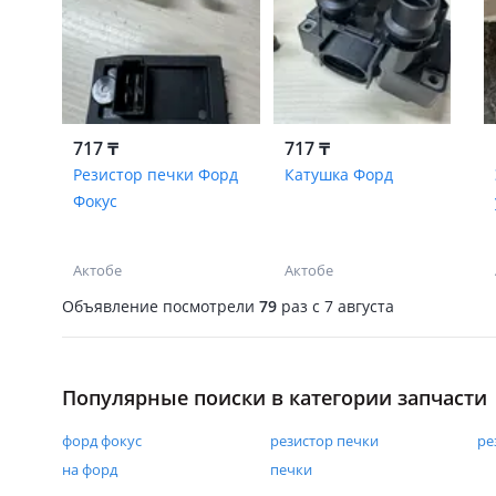
717 ₸
717 ₸
Резистор печки Форд
Катушка Форд
Фокус
Актобе
Актобе
Объявление посмотрели
79
раз
c 7 августа
Популярные поиски в категории запчасти
форд фокус
резистор печки
ре
на форд
печки