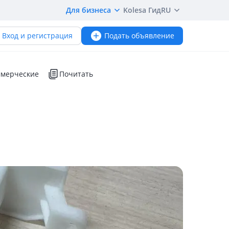
Для бизнеса
Kolesa Гид
RU
Вход и регистрация
Подать объявление
мерческие
Почитать