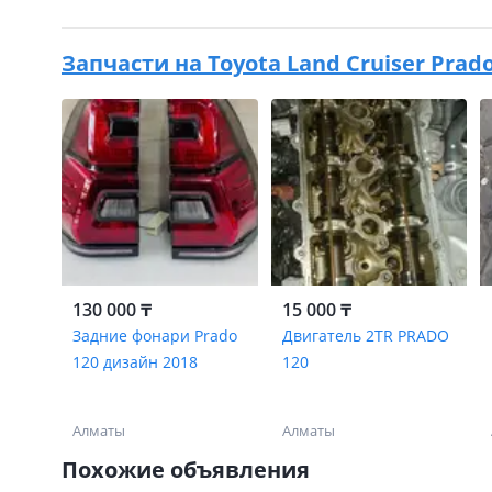
Запчасти на
Toyota Land Cruiser Prado 
130 000 ₸
15 000 ₸
Задние фонари Prado
Двигатель 2TR PRADO
120 дизайн 2018
120
Алматы
Алматы
Похожие объявления