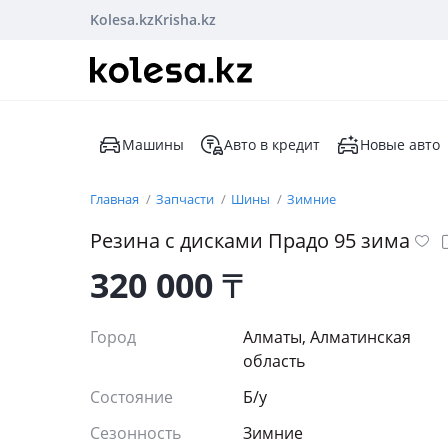
Kolesa.kz
Krisha.kz
Машины
Авто в кредит
Новые авто
Главная
Запчасти
Шины
Зимние
Резина с дисками Прадо 95 зима
320 000
₸
Город
Алматы, Алматинская
область
Состояние
Б/y
Сезонность
Зимние