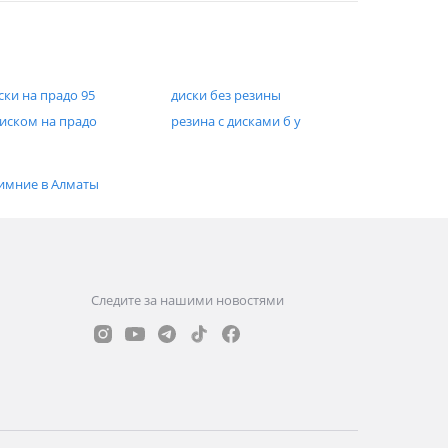
ски на прадо 95
диски без резины
диском на прадо
резина с дисками б у
имние в Алматы
Следите за нашими новостями