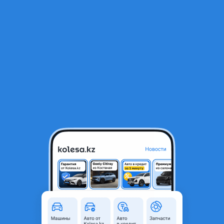
RU
Открыть приложение
1
/
7
Капот Тойота Хайландер 2010-2013
85 000 ₸
Город
Актобе, Актюбинская