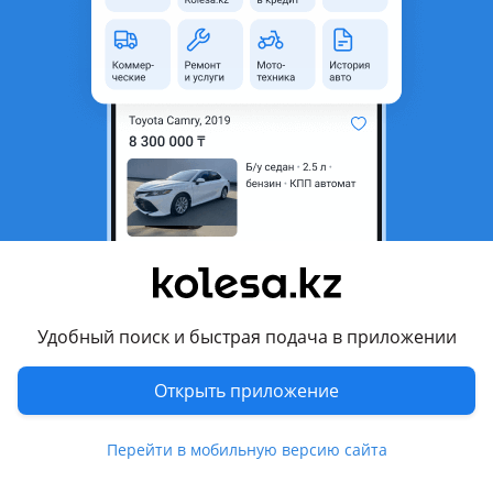
область
Состояние
Новая
Оригинальность
Оригинал
Возможна рассрочка или
Да
кредит
Есть доставка
Да
Комментарий продавца
Капот для Тойота Хайландер 2010-2013 г. В
Новый, производство Тайвань отличного качества с
шовным герметиком
Удобный поиск и быстрая подача в приложении
Отправка по регионам
___________________________________
Открыть приложение
Магазин автозапчастей «Batys Parts» предоставляет
большой ассортимент кузовных запчастей на множество
Перейти в мобильную версию сайта
автомобилей. В нашем магазине действует Pay RED, вы