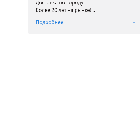
Доставка по городу!
Более 20 лет на рынке!
Подробнее
Кузовные детали; Оптика; Радиаторы;
Автостекла; Детали подвески и двигателя;
Тормозная система; Трансмиссия;
Фильтры; Колодки; Антифриз; Свечи.
* Доступна оплата RED (рассрочка)
Точные цены и наличие уточняйте у
менеджеров по телефону.