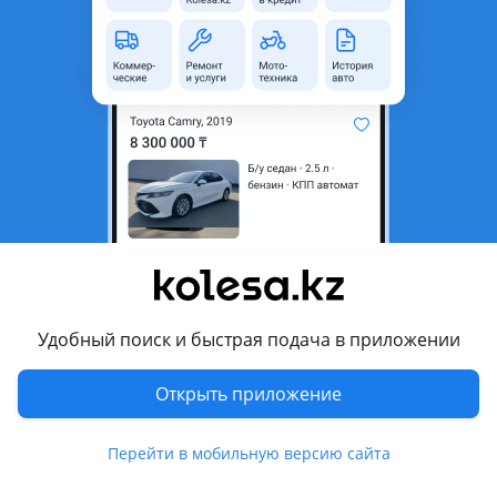
область
Состояние
Новая
Оригинальность
Оригинал
Есть доставка
Да
Комментарий продавца
В продаже Крышка багажника LEXUS ES 2018-2023 NEW
ORIGINAL
В дубликат/В оригинале
Удобный поиск и быстрая подача в приложении
Имеются все запчасти на данную модель (Оригинал,
дубликаты)
Открыть приложение
При покупке уточняйте цену
Перейти в мобильную версию сайта
Доставка по городу есть