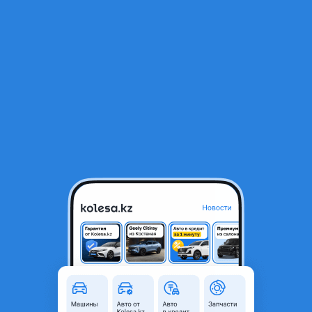
RU
Открыть приложение
1
/
5
Крышка багажника LEXUS ES 2018-2023 NEW ORIGINAL
350 000 ₸
Город
Алматы, Алматинская