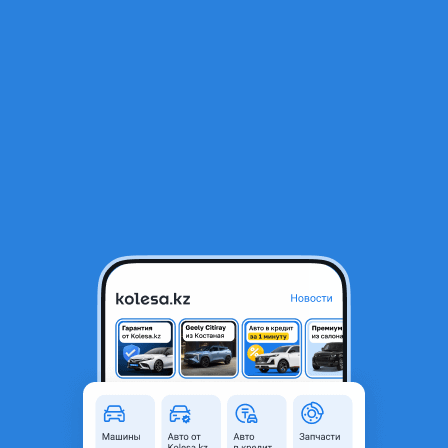
RU
Открыть приложение
1
/
14
XCMG XGA4250 2025 года
28 375 000 ₸
Новая
Объявление находится в архиве и может быть