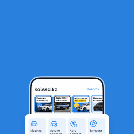
RU
Открыть приложение
1
/
5
Двигатель G4ED 1.6
290 000 ₸
Объявление находится в архиве и может быть