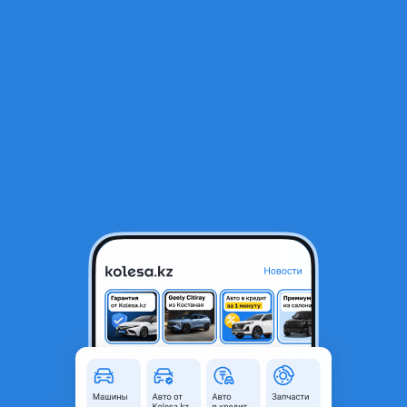
RU
Открыть приложение
1
/
5
Катализатор BMW E63 N52
250 000 ₸
Объявление находится в архиве и может быть