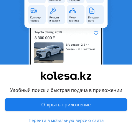
неактуальным.
Город
Алматы, Алматинская
область
Состояние
Б/y
Оригинальность
Оригинал
Возможна рассрочка или
Да
кредит
Подходит на авто
BMW 630
Удобный поиск и быстрая подача в приложении
2007 - 2010 E63/E64 рестайлинг, 2003 - 2007 E63/E64
Открыть приложение
Комментарий продавца
Перейти в мобильную версию сайта
Катализатор BMW E63 N52
Привозной с Японии