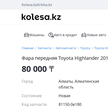
Kolesa.kz
Krisha.kz
Машины
Авто в кредит
Новые авто
Главная
Запчасти
Автозапчасти
Toyota
Toyota H
Фара передняя Toyota Highlander 20
80 000
₸
Город
Алматы, Алматинская
область
Состояние
Новая
Код запчасти
81150-0e180