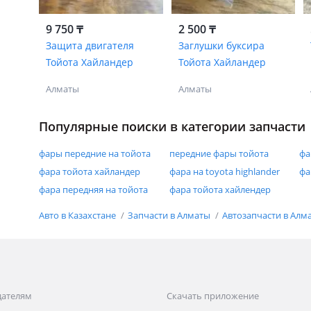
9 750 ₸
2 500 ₸
Защита двигателя
Заглушки буксира
Тойота Хайландер
Тойота Хайландер
Алматы
Алматы
Популярные поиски в категории запчасти
фары передние на тойота
передние фары тойота
фа
фара тойота хайландер
фара на toyota highlander
фа
фара передняя на тойота
фара тойота хайлендер
Авто в Казахстане
Запчасти в Алматы
Автозапчасти в Алм
дателям
Скачать приложение