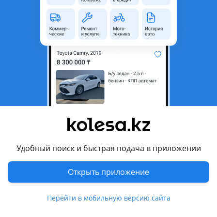
область
Состояние
Новая
Есть доставка
Да
Подходит на авто
Mitsubishi Montero
1991 - 2000 2 поколение
Mitsubishi Pajero
1991 - 1997 2 поколение (V3xW/V2xW/V4xW)
Комментарий продавца
Удобный поиск и быстрая подача в приложении
Комплект (2 передних + 2 задних) клыков бамперов на
Открыть приложение
дорестайлинговый Мицубиси Паджеро 2-го поколения.
Серебристый цвет, не требуется покраска.
Перейти в мобильную версию сайта
Астана, Пушкина 15, магазин запчастей " AutoZone2-7-2 ".