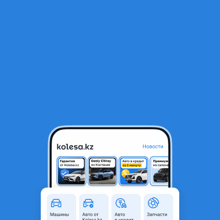
RU
Открыть приложение
В начало
1
/
2
Комплект клыков бамперов на Паджеро 2
50 000 ₸
Город
Астана, Акмолинская