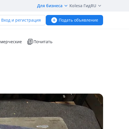
Для бизнеса
Kolesa Гид
RU
Вход и регистрация
Подать объявление
мерческие
Почитать