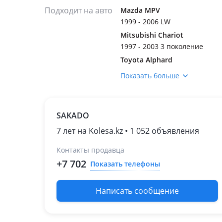
Подходит на авто
Mazda MPV
1999 - 2006 LW
Mitsubishi Chariot
1997 - 2003 3 поколение
Toyota Alphard
2002 - 2005 1 поколение
Показать больше
(H1)
Toyota Avensis
2006 - 2009 2 поколение
SAKADO
рестайлинг (T25)
2002 - 2006 2 поколение
7 лет на Kolesa.kz • 1 052 объявления
(T25)
Контакты продавца
Toyota Mark II Qualis
+7 702
Показать телефоны
1997 - 2002 1 поколение
Honda Odyssey
1999 - 2003 2 поколение
Написать сообщение
(RA6/RA7/RA8/RA9/RL1)