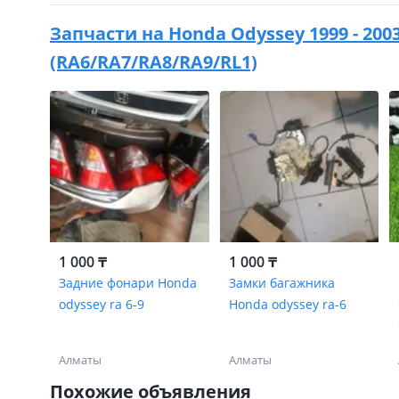
Запчасти на
Honda Odyssey 1999 - 200
(RA6/RA7/RA8/RA9/RL1)
1 000 ₸
1 000 ₸
Задние фонари Honda
Замки багажника
odyssey ra 6-9
Honda odyssey ra-6
Алматы
Алматы
Похожие объявления