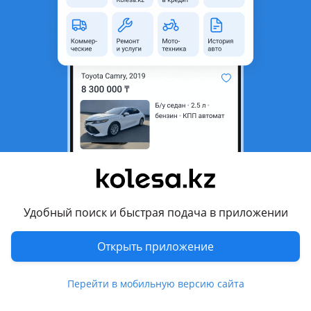
область
Состояние
Б/y
Оригинальность
Оригинал
Есть доставка
Да
Подходит на авто
Nissan Altima
2006 - 2009 L32, 2009 - 2013 L32 рестайлинг
Комментарий продавца
Удобный поиск и быстрая подача в приложении
ФАРА ПЕРЕДНЯЯ ПРАВАЯ (USA) (26010-ZX00A) NISSAN ALTIMA
L32 2009-2013
Открыть приложение
Отправка по РК!
Актуальные цены и наличие уточняйте по телефону!
Перейти в мобильную версию сайта
После рабочего времени просьба писать на телефон!
Перевести