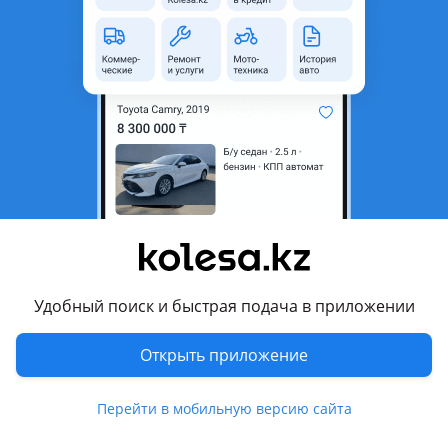
неактуальным.
Город
Алматы, Алматинская
область
Состояние
Новая
Сезонность
Летние
Ширина
185 мм
Высота профиля
70
Диаметр
R14
Возможна рассрочка или
Да
кредит
Удобный поиск и быстрая подача в приложении
Открыть приложение
Комментарий продавца
Новые шины по лучшим ценам!| от R13 до R20
Перейти в мобильную версию сайта
Ищете качественные шины без переплат? У нас широкий
выбор новой резины для легковых авто и внедорожников!