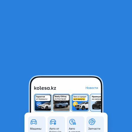
RU
Открыть приложение
1
/
4
185/70R14 Летняя шина KAYTOON
13 400 ₸
Объявление находится в архиве и может быть