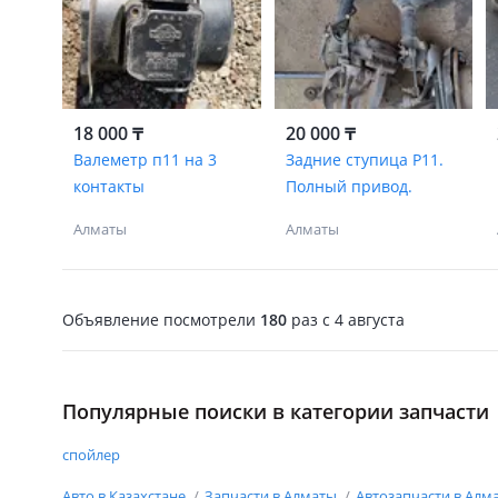
18 000 ₸
20 000 ₸
Валеметр п11 на 3
Задние ступица P11.
контакты
Полный привод.
Алматы
Алматы
Объявление посмотрели
180
раз
c 4 августа
Популярные поиски в категории запчасти
спойлер
Авто в Казахстане
Запчасти в Алматы
Автозапчасти в Алм