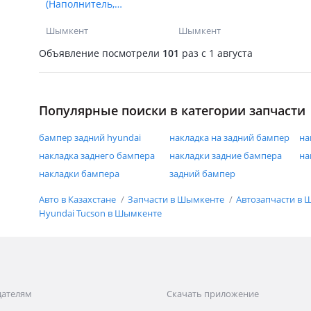
(Наполнитель,
Ударогаситель)
Шымкент
Шымкент
TUCSON
Объявление посмотрели
101
раз
c 1 августа
Популярные поиски в категории запчасти
бампер задний hyundai
накладка на задний бампер
на
накладка заднего бампера
накладки задние бампера
на
накладки бампера
задний бампер
Авто в Казахстане
Запчасти в Шымкенте
Автозапчасти в
Hyundai Tucson в Шымкенте
дателям
Скачать приложение