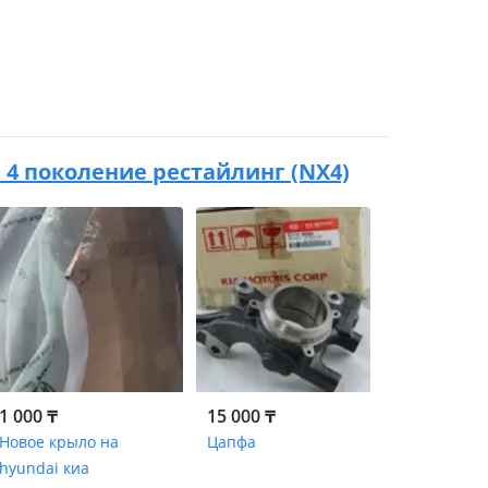
в. 4 поколение рестайлинг (NX4)
1 000 ₸
15 000 ₸
Новое крыло на
Цапфа
hyundai киа