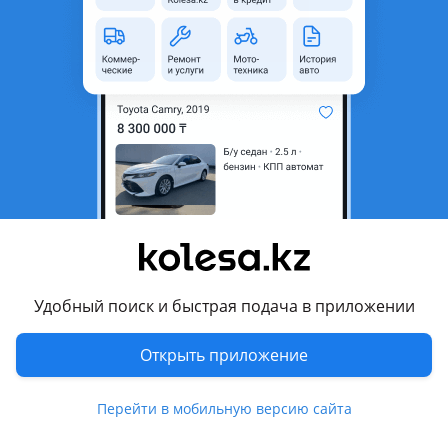
область
Состояние
Новая
Оригинальность
Оригинал
Есть доставка
Да
Комментарий продавца
В продаже Бампер передний Toyota Camry 55 Euro
ORIGINAL
В дубликат/В оригинале
Удобный поиск и быстрая подача в приложении
Имеются все запчасти на данную модель (Оригинал,
дубликаты)
Открыть приложение
При покупке уточняйте цену
Перейти в мобильную версию сайта
Доставка по городу есть