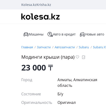
Kolesa.kz
Krisha.kz
Машины
Авто в кредит
Новые авто
Главная
Запчасти
Автозапчасти
Subaru
Subaru 
Модинги крыши (пара)
23 000
₸
Город
Алматы, Алматинская
область
Состояние
Б/y
Оригинальность
Оригинал